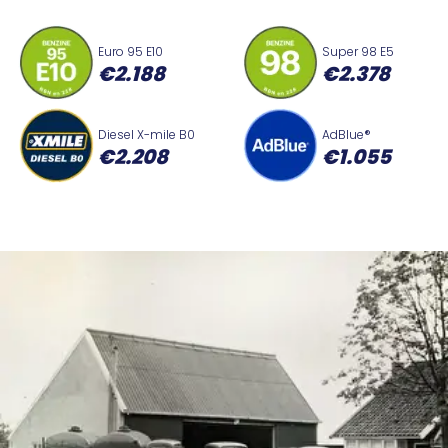
Euro 95 E10
Super 98 E5
€2.188
€2.378
Diesel X-mile B0
AdBlue®
€2.208
€1.055