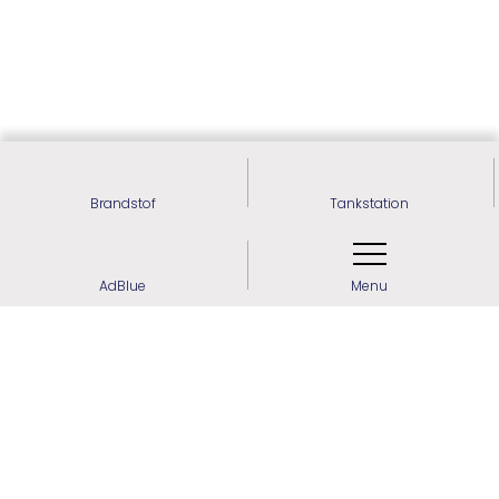
Brandstof
Tankstation
AdBlue
Menu
Meer weten? Maak contact!
0592 - 41 27 01